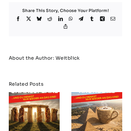
Share This Story, Choose Your Platform!
Facebook
X
Bluesky
Reddit
LinkedIn
WhatsApp
Telegram
Tumblr
Xing
Email
Copy
Link
About the Author:
Weitblick
Related Posts