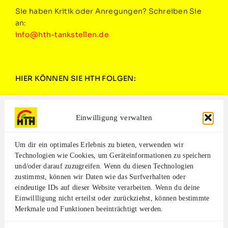
Sie haben Kritik oder Anregungen? Schreiben Sie
an:
info@hth-tankstellen.de
HIER KÖNNEN SIE HTH FOLGEN:
Einwilligung verwalten
Um dir ein optimales Erlebnis zu bieten, verwenden wir
Technologien wie Cookies, um Geräteinformationen zu speichern
Empfehlen Sie HTH weiter
und/oder darauf zuzugreifen. Wenn du diesen Technologien
zustimmst, können wir Daten wie das Surfverhalten oder
eindeutige IDs auf dieser Website verarbeiten. Wenn du deine
Empfehlen Sie uns in Ihrem bevorzugtem
Einwillligung nicht erteilst oder zurückziehst, können bestimmte
Netzwerk weiter: Zum Beispiel unsere
Merkmale und Funktionen beeinträchtigt werden.
Standorte, unseren freundlichen Service,